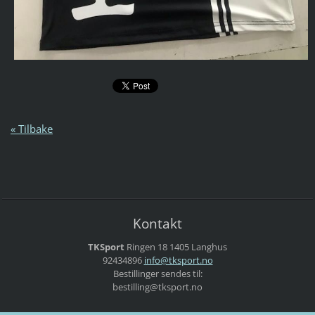
« Tilbake
Kontakt
TKSport
Ringen 18
1405 Langhus
92434896
info@tks
port.no
Bestillinger sendes til:
bestilling@tksport.no