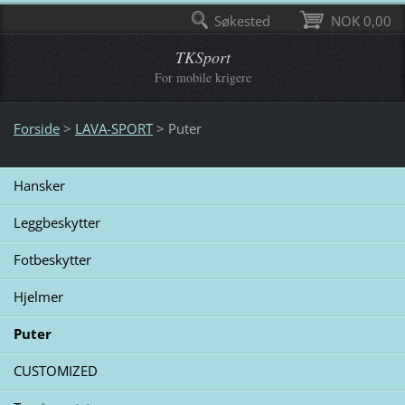
Søkested
NOK 0,00
TKSport
For mobile krigere
Forside
>
LAVA-SPORT
>
Puter
Hansker
Leggbeskytter
Fotbeskytter
Hjelmer
Puter
CUSTOMIZED