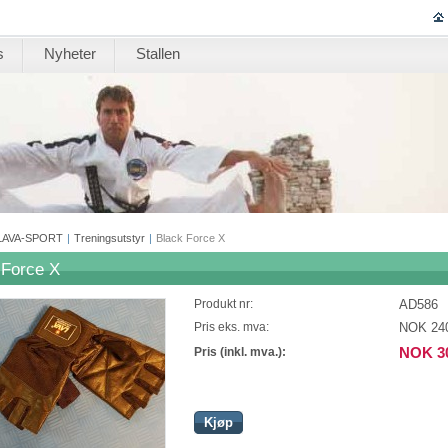
s
Nyheter
Stallen
LAVA-SPORT
|
Treningsutstyr
|
Black Force X
 Force X
AD586
Produkt nr:
NOK 24
Pris eks. mva:
NOK 3
Pris (inkl. mva.):
Kjøp