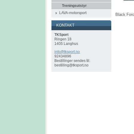
Treningsutstyr
LAVA-motorsport
Black Forc
KONTAKT
TKSport
Ringen 18
1405 Langhus
info@tks
port.no
92434896
Bestillinger sendes til:
bestilling@tksport.no