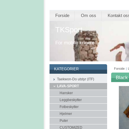
Forside
Om oss
Kontakt os
TKSport
For mobile krigere
Forside
|
KATEGORIER
Black
Taekwon-Do utstyr (ITF)
LAVA-SPORT
Hansker
Leggbeskytter
Fotbeskytter
Hjelmer
Puter
CUSTOMIZED