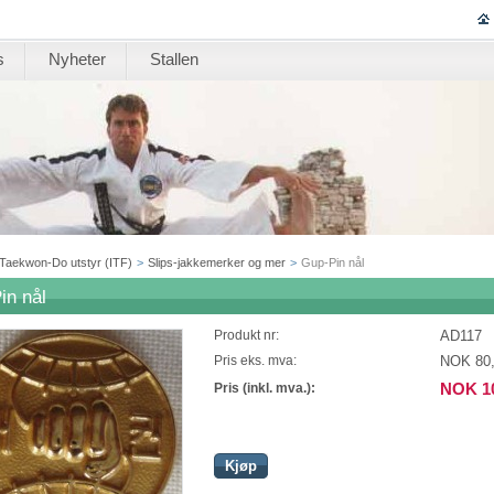
s
Nyheter
Stallen
Taekwon-Do utstyr (ITF)
>
Slips-jakkemerker og mer
>
Gup-Pin nål
in nål
AD117
Produkt nr:
NOK 80
Pris eks. mva:
NOK 1
Pris (inkl. mva.):
Kjøp