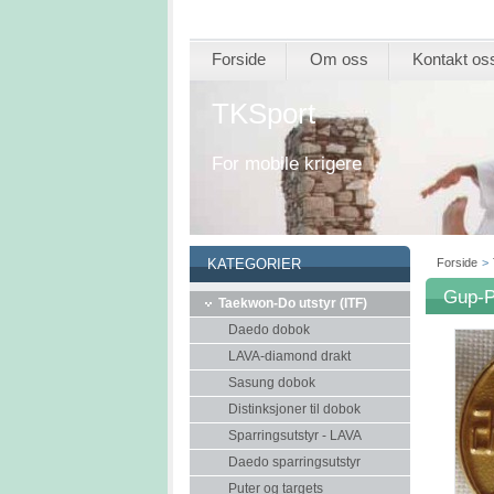
Forside
Om oss
Kontakt os
TKSport
For mobile krigere
Forside
>
KATEGORIER
Gup-P
Taekwon-Do utstyr (ITF)
Daedo dobok
LAVA-diamond drakt
Sasung dobok
Distinksjoner til dobok
Sparringsutstyr - LAVA
Daedo sparringsutstyr
Puter og targets