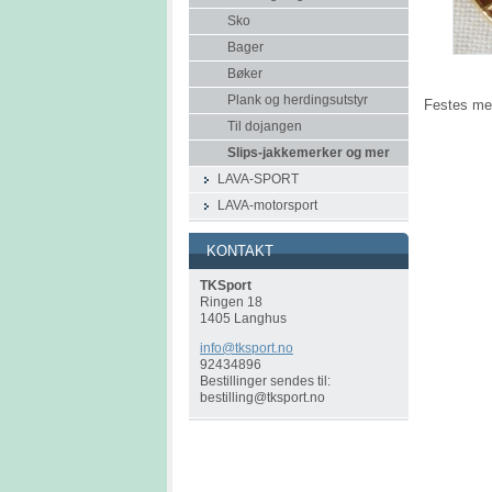
Sko
Bager
Bøker
Plank og herdingsutstyr
Festes me
Til dojangen
Slips-jakkemerker og mer
LAVA-SPORT
LAVA-motorsport
KONTAKT
TKSport
Ringen 18
1405 Langhus
info@tks
port.no
92434896
Bestillinger sendes til:
bestilling@tksport.no