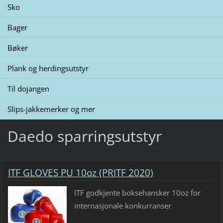
Sko
Bager
Bøker
Plank og herdingsutstyr
Til dojangen
Slips-jakkemerker og mer
Daedo sparringsutstyr
ITF GLOVES PU 10oz (PRITF 2020)
ITF godkjente boksehansker 10oz for
internasjonale konkurranser