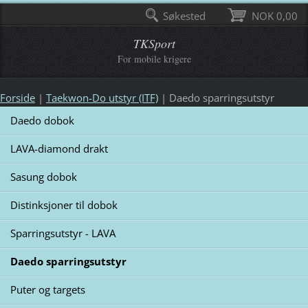
Søkested
NOK 0,00
TKSport
For mobile krigere
Forside
|
Taekwon-Do utstyr (ITF)
|
Daedo sparringsutstyr
Daedo dobok
LAVA-diamond drakt
Sasung dobok
Distinksjoner til dobok
Sparringsutstyr - LAVA
Daedo sparringsutstyr
Puter og targets