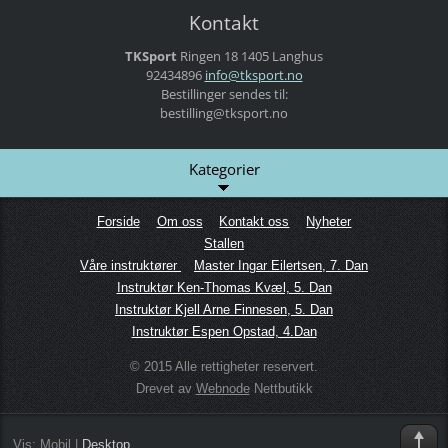
Kontakt
TKSport
Ringen 18
1405 Langhus
92434896
info@tks
port.no
Bestillinger sendes til:
bestilling@tksport.no
Kategorier
Forside
Om oss
Kontakt oss
Nyheter
Stallen
Våre instruktører
Master Ingar Eilertsen, 7. Dan
Instruktør Ken-Thomas Kvæl, 5. Dan
Instruktør Kjell Arne Finnesen, 5. Dan
Instruktør Espen Opstad, 4.Dan
© 2015 Alle rettigheter reservert.
Drevet av
Webnode
Nettbutikk
Vis:
Mobil
|
Desktop