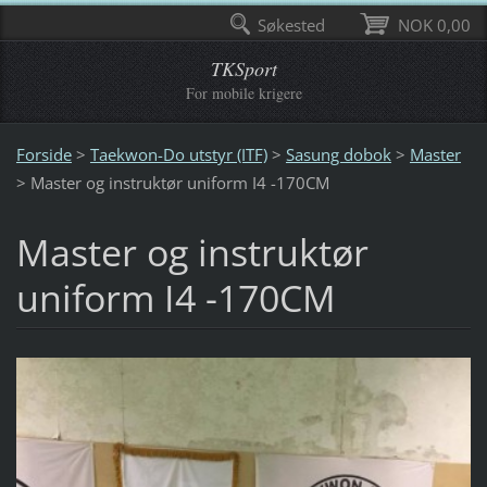
Søkested
NOK 0,00
TKSport
For mobile krigere
Forside
>
Taekwon-Do utstyr (ITF)
>
Sasung dobok
>
Master
>
Master og instruktør uniform I4 -170CM
Master og instruktør
uniform I4 -170CM