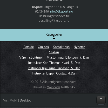
TKSport
Ringen 18
1405 Langhus
92434896
info@tks
port.no
Bestillinger sendes til:
bestilling@tksport.no
Kategorier
Forside
Om oss
Kontakt oss
Nyheter
Stallen
Våre instruktører
Master Ingar Eilertsen, 7. Dan
Instruktør Ken-Thomas Kvæl, 5. Dan
Instruktør Kjell Arne Finnesen, 5. Dan
Instruktør Espen Opstad, 4.Dan
© 2015 Alle rettigheter reservert.
Drevet av
Webnode
Nettbutikk
Vis:
Mobil
|
Desktop