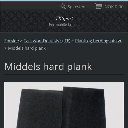
Søkested
NOK 0,00
TKSport
For mobile krigere
Forside
>
Taekwon-Do utstyr (ITF)
>
Plank og herdingsutstyr
>
Middels hard plank
Middels hard plank