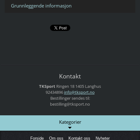
Grunnleggende informasjon
Kontakt
TKSport
Ringen 18
1405 Langhus
92434896
info@tks
port.no
Bestillinger sendes til:
bestilling@tksport.no
Kategorier
Forside
Om oss
Kontakt oss
Nyheter