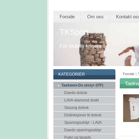
Forside
Om oss
Kontakt os
TKSport
For mobile krigere
Forside
|
KATEGORIER
Taekw
Taekwon-Do utstyr (ITF)
Daedo dobok
LAVA-diamond drakt
Sasung dobok
Distinksjoner til dobok
Sparringsutstyr - LAVA
Daedo sparringsutstyr
Puter og targets