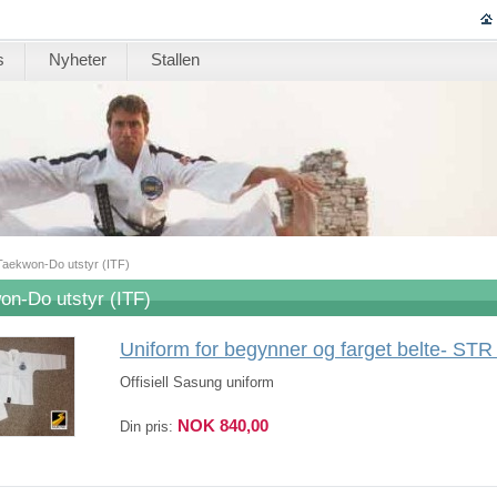
s
Nyheter
Stallen
Taekwon-Do utstyr (ITF)
on-Do utstyr (ITF)
Uniform for begynner og farget belte- ST
Offisiell Sasung uniform
NOK 840,00
Din pris: