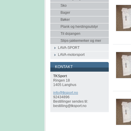
Sko
Bager
Bøker
Plank og herdingsutstyr
Til dojangen
Slips-jakkemerker og mer
LAVA-SPORT
LAVA-motorsport
KONTAKT
TKSport
Ringen 18
1405 Langhus
info@tks
port.no
92434896
Bestillinger sendes til:
bestilling@tksport.no