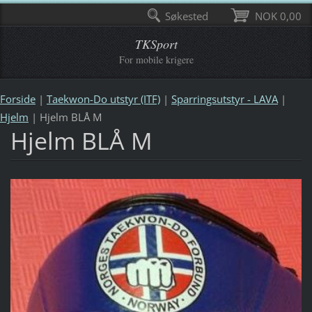
Søkested
NOK 0,00
TKSport
For mobile krigere
Forside
|
Taekwon-Do utstyr (ITF)
|
Sparringsutstyr - LAVA
|
Hjelm
|
Hjelm BLÅ M
Hjelm BLÅ M