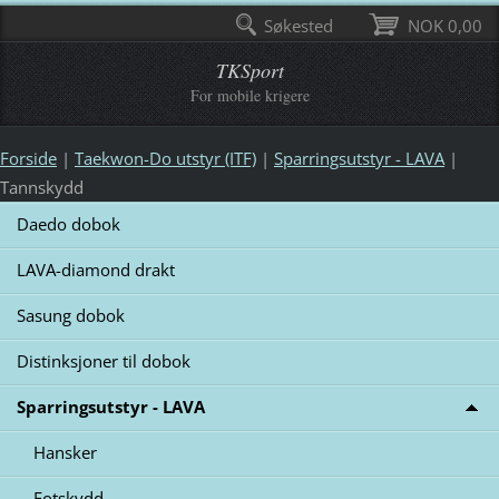
Søkested
NOK 0,00
TKSport
For mobile krigere
Forside
|
Taekwon-Do utstyr (ITF)
|
Sparringsutstyr - LAVA
|
Tannskydd
Daedo dobok
LAVA-diamond drakt
Sasung dobok
Distinksjoner til dobok
Sparringsutstyr - LAVA
Hansker
Fotskydd