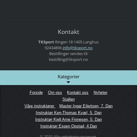
Kontakt
TKSport
Ringen 18
1405 Langhus
92434896
info@tks
port.no
Bestillinger sendes til:
bestilling@tksport.no
Kategorier
Forside
Om oss
Kontakt oss
Nyheter
Stallen
Våre instruktører
Master Ingar Eilertsen, 7. Dan
Instruktør Ken-Thomas Kvæl, 5. Dan
Instruktør Kjell Arne Finnesen, 5. Dan
Instruktør Espen Opstad, 4.Dan
© 2015 Alle rettigheter reservert.