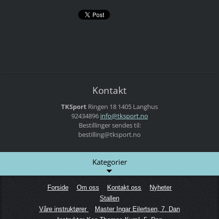
Kontakt
TKSport
Ringen 18
1405 Langhus
92434896
info@tks
port.no
Bestillinger sendes til:
bestilling@tksport.no
Kategorier
Forside
Om oss
Kontakt oss
Nyheter
Stallen
Våre instruktører
Master Ingar Eilertsen, 7. Dan