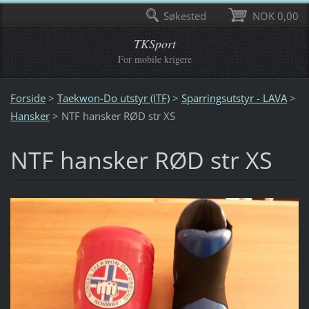
Søkested
NOK 0,00
TKSport
For mobile krigere
Forside
>
Taekwon-Do utstyr (ITF)
>
Sparringsutstyr - LAVA
>
Hansker
>
NTF hansker RØD str XS
NTF hansker RØD str XS